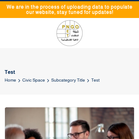
We are in the process of uploading data to populate
our website, stay tuned for updates!
Test
Home
Civic Space
Subcategory Title
Test