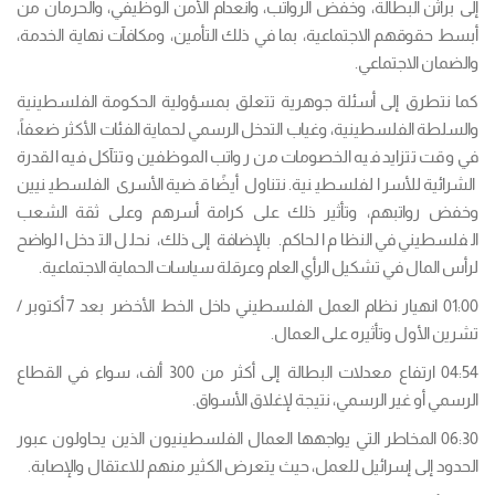
إلى براثن البطالة، وخفض الرواتب، وانعدام الأمن الوظيفي، والحرمان من
أبسط حقوقهم الاجتماعية، بما في ذلك التأمين، ومكافآت نهاية الخدمة،
والضمان الاجتماعي.
كما نتطرق إلى أسئلة جوهرية تتعلق بمسؤولية الحكومة الفلسطينية
والسلطة الفلسطينية، وغياب التدخل الرسمي لحماية الفئات الأكثر ضعفاً،
في وقت تتزايد فيه الخصومات من رواتب الموظفين وتتآكل فيه القدرة
الشرائية للأسر الفلسطينية. نتناول أيضًا قضية الأسرى الفلسطينيين
وخفض رواتبهم، وتأثير ذلك على كرامة أسرهم وعلى ثقة الشعب
الفلسطيني في النظام الحاكم. بالإضافة إلى ذلك، نحلل التدخل الواضح
لرأس المال في تشكيل الرأي العام وعرقلة سياسات الحماية الاجتماعية.
01:00 انهيار نظام العمل الفلسطيني داخل الخط الأخضر بعد 7 أكتوبر/
تشرين الأول وتأثيره على العمال.
04:54 ارتفاع معدلات البطالة إلى أكثر من 300 ألف، سواء في القطاع
الرسمي أو غير الرسمي، نتيجة لإغلاق الأسواق.
06:30 المخاطر التي يواجهها العمال الفلسطينيون الذين يحاولون عبور
الحدود إلى إسرائيل للعمل، حيث يتعرض الكثير منهم للاعتقال والإصابة.