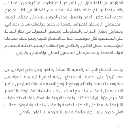
المزارعين في المناطق التي تتعرض للاعتداءات المتكررة من الاحتلال
والمستوطنين تم خلاله مناقشة العديد من القضايا في اطار تحاوري
بهدف استنهاض الدور، وتفعيل عمل المؤسسات على مختلف الصعد
تحديدا في المناطق الاكثر استهدافا، وتحديد الاولويات بشكل جماعي،
وتشاركي وتبادل الخبرات والمعلومات وتنسيق الخطوات في اطار الحفاظ
على التخصصية لكل مؤسسة، كما اكد الاجتماع اهمية وضع خطة متكاملة
لمؤسسات العمل الاهلي، والتكامل مع الجهات الرسمية اضافة لاستخدام
ادوات الضغط والمناصرة على المستوى المحلي، والاقليمي، والدولي
وشدد الاجتماع الذي شارك فيه 18 ممثلا وجاهيا وعبر نظام التواصل عن
بعد "زوم" على اهمية ايلاء قطاع الزراعة الدعم اللازم ومد المواطنين
بمقومات الصمود والبقاء، ووضع البرامج الهادفة لحماية المزارعين وتغير
اليات العمل للمؤسسات مع استمرار حرب الابادة المفتوحة والتهجير
القسري، وتوثيق الانتهاكات، وتوحيد الرؤية والاهداف للقيام بالخطوات
اللازمة للضغط على الجهات الداعمة والمؤسسات الدولية وفق خطاب
اهلي من اجل ترسيخ قيم العادلة الانسانية ومعايير القانون الدولي .