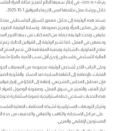
رام الله 1-10-2025
خلال ورشة عمل نظمتها امس الاربعاء الموافق 1-10-2025 .
تستند هذه الوثيقة إلى تحليل معمق للسياق الفلسطيني بمختلف أبعا
تؤثر على تمكين المرأة وتعزيز صمودها، وتسلط الوثيقة الضوء عل
عليهن، وتحدد الوثيقة جملة من الممكنات من بينها الدور المح
ودعمهن في العمل. كما تشير الوثيقة إلى القوانين الحالية رغم تف
نماذج التعاونيات الشبابية وقضية المقاطعة التي تدعم المنتج 
العالية للنساء في فلسطين إحدى أقل نسب الأمية عالميًا ما يمثل 
وعلى الجانب الآخر تُشخص الوثيقة مجموعة من المعيقات الجوهرية
فإن تعطيل المجلس التشريعي، إضافة إلى التلكؤ في إقرار قوانين
ابراز العنف والتمييز في سوق العمل، وصعوبة الوصول للمواد الخام
هذه التحديات تستدعي خطة استراتيجية تنموية استثمارية تحويلية،
على مراحل الاستجابة والتاهب والتعافي والتخفيف من حدة 
المستويين الإقليمي والعربي.