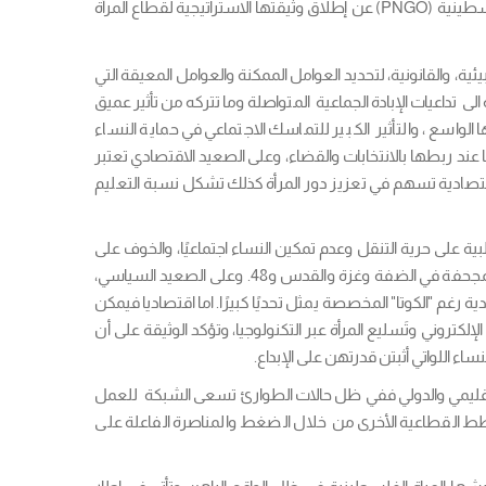
– في إطار سعيها الدائم لتعزيز مكانة المرأة الفلسطينية ودورها المحوري في بناء المجتمع، أعلنت شبكة المنظمات الأهلية الفلسطينية (PNGO) عن إطلاق وثيقتها الاستراتيجية لقطاع المرأة
ية، والقانونية، لتحديد العوامل الممكنة والعوامل المعيقة التي
تداعيات الإبادة الجماعية المتواصلة وما تتركه من تأثير عميق
واسع ، والتأثير الكبير للتماسك الاجتماعي في حماية النساء
ا عند ربطها بالانتخابات والقضاء، وعلى الصعيد الاقتصادي تعتبر
 اقتصادية تسهم في تعزيز دور المرأة كذلك تشكل نسبة التعليم
ية على حرية التنقل وعدم تمكين النساء اجتماعيًا، والخوف على
الفتيات، بالإضافة إلى الثقافة السلبية ضد النساء والفئوية الضيقة، كما تبرز ضعف القاعدة النسوية كعائق اجتماعي، وتعدد وتضارب القوانين المجحفة في الضفة وغزة والقدس و48. وعلى الصعيد السياسي،
غم "الكوتا" المخصصة يمثل تحديًا كبيرًا. اما اقتصاديا فيمكن
لكتروني وتَسليع المرأة عبر التكنولوجيا، وتؤكد الوثيقة على أن
ء اللواتي أثبتن قدرتهن على الإبداع.
 وحالة الطوارئ، بالإضافة إلى الحضور الإقليمي والدولي ففي ظل حالات الطوارئ تسعى الشبكة للعمل
طط القطاعية الأخرى من خلال الضغط والمناصرة الفاعلة على