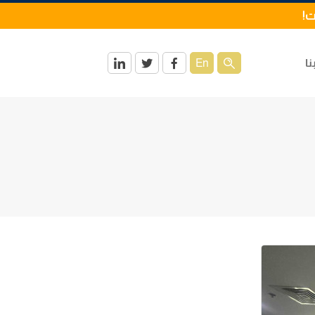
ت!
نا
En