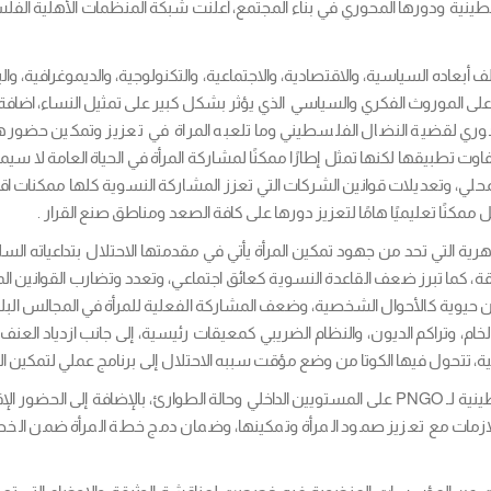
ده السياسية، والاقتصادية، والاجتماعية، والتكنولوجية، والديموغرافية، والبيئ
ى الموروث الفكري والسياسي الذي يؤثر بشكل كبير على تمثيل النساء، اضافة الى 
وري لقضية النضال الفلسطيني وما تلعبه المراة في تعزيز وتمكين حضورها ال
اوت تطبيقها لكنها تمثل إطارًا ممكنًا لمشاركة المرأة في الحياة العامة لا سيم
المحلي، وتعديلات قوانين الشركات التي تعزز المشاركة النسوية كلها ممكنات
ممكنًا تعليميًا هامًا لتعزيز دورها على كافة الصعد ومناطق صنع القرار .
 التي تحد من جهود تمكين المرأة يأتي في مقدمتها الاحتلال بتداعياته السلب
 حيوية كالأحوال الشخصية، وضعف المشاركة الفعلية للمرأة في المجالس البلدية ر
، وتراكم الديون، والنظام الضريبي كمعيقات رئيسية، إلى جانب ازدياد العنف الإ
 تتحول فيها الكوتا من وضع مؤقت سببه الاحتلال إلى برنامج عملي لتمكين النسا
وتتركز التوجهات الاستراتيجية لشبكة المنظمات الاهلية الفلسطينية لـ PNGO على المستويين الداخلي
الازمات مع تعزيز صمود المرأة وتمكينها، وضمان دمج خطة المرأة ضمن الخ