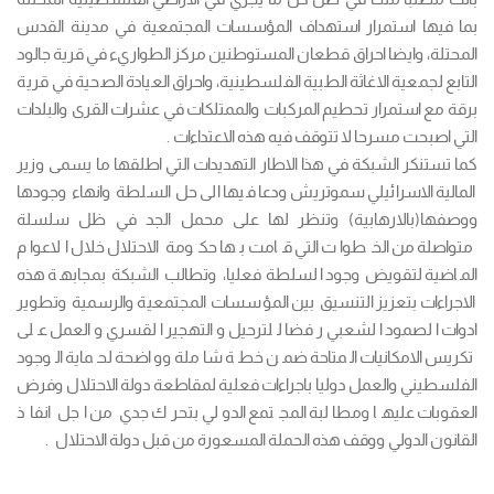
بما فيها استمرار استهداف المؤسسات المجتمعية في مدينة القدس
المحتلة، وايضا احراق قطعان المستوطنين مركز الطواريء في قرية جالود
التابع لجمعية الاغاثة الطبية الفلسطينية، واحراق العيادة الصحية في قرية
برقة مع استمرار تحطيم المركبات والممتلكات في عشرات القرى والبلدات
التي اصبحت مسرحا لا تتوقف فيه هذه الاعتداءات .
كما تستنكر الشبكة في هذا الاطار التهديدات التي اطلقها ما يسمى وزير
المالية الاسرائيلي سموتريش ودعا فيها الى حل السلطة وانهاء وجودها
ووصفها(بالارهابية) وتنظر لها على محمل الجد في ظل سلسلة
متواصلة من الخطوات التي قامت بها حكومة الاحتلال خلال الاعوام
الماضية لتقويض وجود السلطة فعليا، وتطالب الشبكة بمجابهة هذه
الاجراءات بتعزيز التنسيق بين المؤسسات المجتمعية والرسمية وتطوير
ادوات الصمود الشعبي رفضا للترحيل والتهجير القسري والعمل على
تكريس الامكانيات المتاحة ضمن خطة شاملة وواضحة لحماية الوجود
الفلسطيني والعمل دوليا باجراءات فعلية لمقاطعة دولة الاحتلال وفرض
العقوبات عليها ومطالبة المجتمع الدولي بتحرك جدي من اجل انفاذ
القانون الدولي ووقف هذه الحملة المسعورة من قبل دولة الاحتلال .