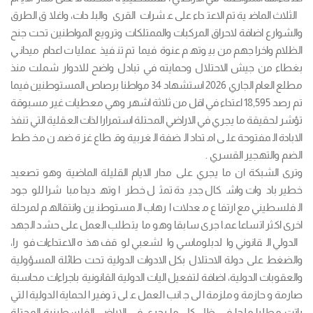
الثلاث الماضية تم الاعتداء على عشرات القرى والبلدات، واغلاق الطرق
والشوارع اضافة لاحراق المركبات والممتلكات وترويع المواطنين تحت جنح
الظلام واخراجهم من بيوتهم عنوة فيما تم تنفيذ عمليات اعدام ميداني
بغطاء من جيش الاحتلال وحمايته في تبادل واضح للادوار شملت منذ
مطلع العام الجاري 2026 استشهاد 34 مواطنا برصاص المستوطنين فيما
تم رصد 18,595 اعتداء في اقل من ثلاثة اشهر وهي معطيات غير مسبوقة
تؤشر لحقيقة ما يجري في الاراضي المحتلة استمرارا لذات العقلية التي تنفذ
الابادة المفتوحة على امتداد الضفة الغربية وقطاع غزة ضمن مخطط
الضم والتهجير القسري .
وترى الشبكة ان ما يجري على مدار الايام القليلة الماضية وهو تصعيد
خطير بادوات واشكال جديدة تمثل خطرا وتهديدا مباشرا للوجود
الفلسطيني مع ارتفاع معدلات ارهاب المستوطنين وانتقالهم لمرحلة
اخرى اكثر اتساعا عما جرى سابقا وهو ما يتطلب العمل على حشد الجهد
الدولي القانوني والدبلوماسي والشعبي لوقف هذه الاعتداءات فورا،
والضغط على دولة الاحتلال بكل الادوات الدولية تحت طائلة المسؤولية
والعقوبات الدولية، اضافة لتفعيل اليات الدولية القانونية باجراءات محاسبة
صارمة وحازمة وملزمة الى جانب العمل على توفير الحماية الدولية التي
باتت مطلبا ملحا في ظل كل ما يجري في الاراضي الفلسطينية المحتلة