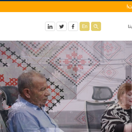
ت!
نا
En