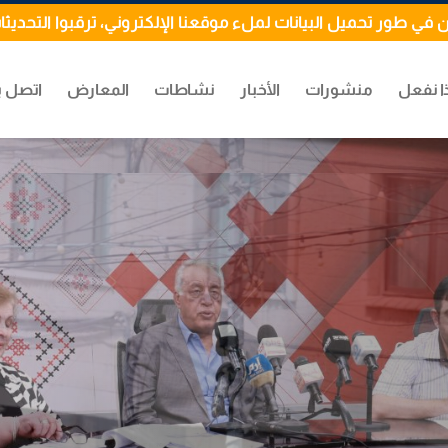
 في طور تحميل البيانات لملء موقعنا الإلكتروني، ترقبوا التحديثا
ا نفعل
منشورات
الأخبار
نشاطات
المعارض
اتصل ب
ينية قبل ظهر اليوم
دة ائتلافات