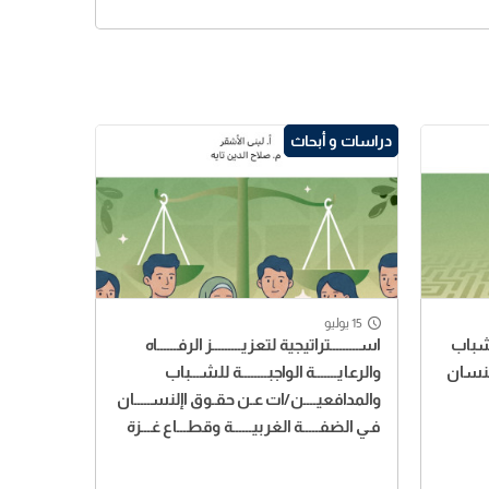
دراسات و أبحاث
15 يوليو
شباب
اســـــــــتراتيجية لتعزيـــــــــز الرفــــــاه
لنسان
والرعايـــــــة الواجبــــــــة للشـــباب
والمدافعيــــن/ات عـن حقـوق اإلنســـــان
فـي الضفـــــة الغربيــــــة وقطـــاع غـــزة